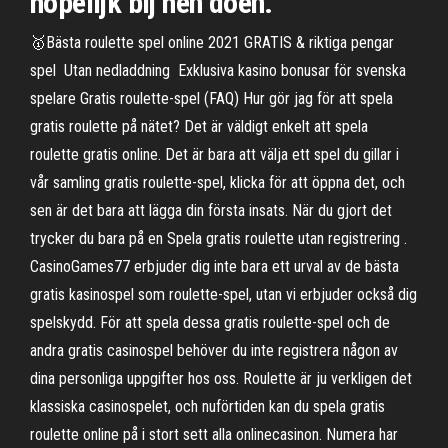
hopelijk bij hen doen.
🥇Bästa roulette spel online 2021 ️GRATIS & riktiga pengar
spel ️ Utan nedladdning ️ Exklusiva kasino bonusar för svenska
spelare Gratis roulette-spel (FAQ) Hur gör jag för att spela
gratis roulette på nätet? Det är väldigt enkelt att spela
roulette gratis online. Det är bara att välja ett spel du gillar i
vår samling gratis roulette-spel, klicka för att öppna det, och
sen är det bara att lägga din första insats. När du gjort det
trycker du bara på en Spela gratis roulette utan registrering .
CasinoGames77 erbjuder dig inte bara ett urval av de bästa
gratis kasinospel som roulette-spel, utan vi erbjuder också dig
spelskydd. För att spela dessa gratis roulette-spel och de
andra gratis casinospel behöver du inte registrera någon av
dina personliga uppgifter hos oss. Roulette är ju verkligen det
klassiska casinospelet, och nuförtiden kan du spela gratis
roulette online på i stort sett alla onlinecasinon. Numera har