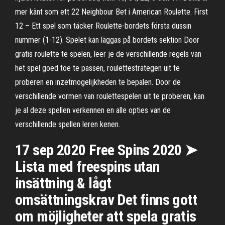
mer känt som ett 22 Neighbour Bet i American Roulette. First
12 – Ett spel som täcker Roulette-bordets första dussin
nummer (1-12). Spelet kan läggas på bordets sektion Door
gratis roulette te spelen, leer je de verschillende regels van
het spel goed toe te passen, roulettestrategen uit te
proberen en inzetmogelijkheden te bepalen. Door de
verschillende vormen van roulettespelen uit te proberen, kan
je al deze spellen verkennen en alle opties van de
verschillende spellen leren kenen.
17 sep 2020 Free Spins 2020 ➤
Lista med freespins utan
insättning & lågt
omsättningskrav Det finns gott
om möjligheter att spela gratis