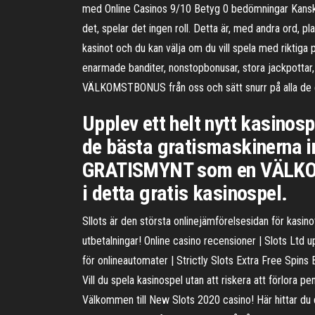
med Online Casinos 9/10 Betyg 0 bedömningar Kanske 
det, spelar det ingen roll. Detta är, med andra ord, p
kasinot och du kan välja om du vill spela med riktiga 
enarmade banditer, nonstopbonusar, stora jackpotta
VÄLKOMSTBONUS från oss och sätt snurr på alla de en
Upplev ett helt nytt kasinos
de bästa gratismaskinerna i
GRATISMYNT som en VÄLKOMS
i detta gratis kasinospel.
Sllots är den största onlinejämförelsesidan för kasi
utbetalningar! Online casino recensioner | Slots Ltd 
för onlineautomater | Strictly Slots Extra Free Spin
Vill du spela kasinospel utan att riskera att förlora
Välkommen till New Slots 2020 casino! Här hittar du d