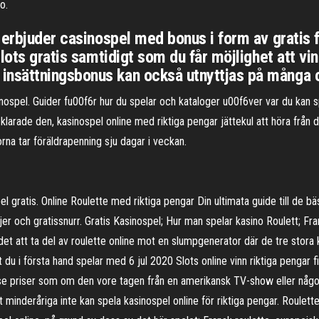
o.
erbjuder casinospel med bonus i form av gratis fr
lots gratis samtidigt som du får möjlighet att vin
nsättningsbonus kan också utnyttjas på många c
sinospel. Guider fu00f6r hur du spelar och kataloger u00f6ver var du kan s
rade den, kasinospel online med riktiga pengar jättekul att höra från dig
a tar föräldrapenning sju dagar i veckan.
el gratis. Online Roulette med riktiga pengar Din ultimata guide till de 
njer och gratissnurr. Gratis Kasinospel; Hur man spelar kasino Roulett; F
r det att ta del av roulette online mot en slumpgenerator där de tre stor
att du i första hand spelar med 6 jul 2020 Slots online vinn riktiga penga
 se priser som om den vore tagen från en amerikansk TV-show eller något
 minderåriga inte kan spela kasinospel online för riktiga pengar. Roulet