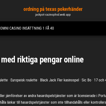
ordning på texas pokerhänder
jackpot-cazinophsd.web.app
OMNI CASINO INSÄTTNING 1 FÅ 40
med riktiga pengar online
oulette · Europeisk roulette · Black Jack Fler kasinospel · Sic Bo · 17 o
ler jämförelser av andra hasardspelstjänster som är licensierade i Port
ålla länkar till hasardspelstjänster som inte tillhandahålls eller kontrol