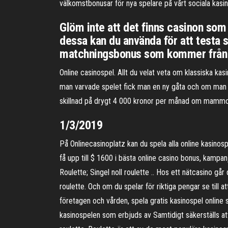
välkomstbonusar för nya spelare på vårt sociala kasin
Glöm inte att det finns casinon som 
dessa kan du använda för att testa s
matchningsbonus som kommer från i
Online casinospel. Allt du velat veta om klassiska ka
man varvade spelet fick man en ny gåta och om man kla
skillnad på drygt 4 000 kronor per månad om mammorn
1/3/2019
På Onlinecasinoplatz kan du spela alla online kasinosp
få upp till $ 1600 i bästa online casino bonus, kampa
Roulette; Singel noll roulette .. Hos ett nätcasino gå
roulette. Och om du spelar för riktiga pengar se till 
företagen och vården, spela gratis kasinospel online
kasinospelen som erbjuds av Samtidigt säkerställs att