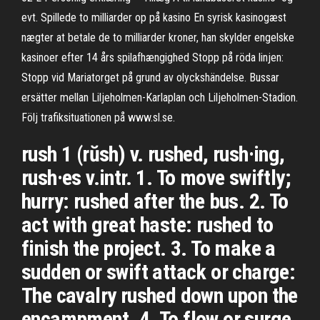
evt. Spillede to milliarder op på kasino En syrisk kasinogæst
nægter at betale de to milliarder kroner, han skylder engelske
kasinoer efter 14 års spilafhængighed Stopp på röda linjen:
Stopp vid Mariatorget på grund av olyckshändelse. Bussar
ersätter mellan Liljeholmen-Karlaplan och Liljeholmen-Stadion.
Följ trafiksituationen på www.sl.se.
rush 1 (rŭsh) v. rushed, rush·ing,
rush·es v.intr. 1. To move swiftly;
hurry: rushed after the bus. 2. To
act with great haste: rushed to
finish the project. 3. To make a
sudden or swift attack or charge:
The cavalry rushed down upon the
encampment. 4. To flow or surge