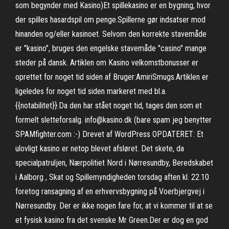
som begynder med Kasino)Et spillekasino er en bygning, hvor
der spilles hasardspil om penge.Spillerne gør indsatser mod
hinanden og/eller kasinoet. Selvom den korrekte stavemåde
er "kasino", bruges den engelske stavemåde "casino" mange
steder på dansk. Artiklen om Kasino velkomstbonusser er
oprettet for noget tid siden af Bruger:AmiriSmugs.Artiklen er
ligeledes for noget tid siden markeret med bl.a.
{{notabilitet}}.Da den har stået noget tid, tages den som et
formelt sletteforsalg. info@kasino.dk (bare spam jeg benytter
SPAMfighter.com :-) Drevet af WordPress OPDATERET: Et
ulovligt kasino er netop blevet afsløret. Det skete, da
specialpatruljen, Nærpolitiet Nord i Nørresundby, Beredskabet
i Aalborg , Skat og Spillemyndigheden torsdag aften kl. 22.10
foretog ransagning af en erhvervsbygning på Voerbjergvej i
Nørresundby. Der er ikke nogen fare for, at vi kommer til at se
et fysisk kasino fra det svenske Mr Green.Der er dog en god