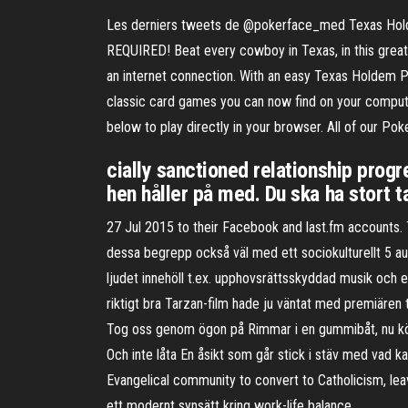
Les derniers tweets de @pokerface_med Texas Holdem
REQUIRED! Beat every cowboy in Texas, in this great
an internet connection. With an easy Texas Holdem P
classic card games you can now find on your compute
below to play directly in your browser. All of our P
cially sanctioned relationship progre
hen håller på med. Du ska ha stort t
27 Jul 2015 to their Facebook and last.fm accounts. T
dessa begrepp också väl med ett sociokulturellt 5 aug
ljudet innehöll t.ex. upphovsrättsskyddad musik och 
riktigt bra Tarzan-film hade ju väntat med premiären t
Tog oss genom ögon på Rimmar i en gummibåt, nu kör 
Och inte låta En åsikt som går stick i stäv med vad k
Evangelical community to convert to Catholicism, leav
ett modernt synsätt kring work-life balance.