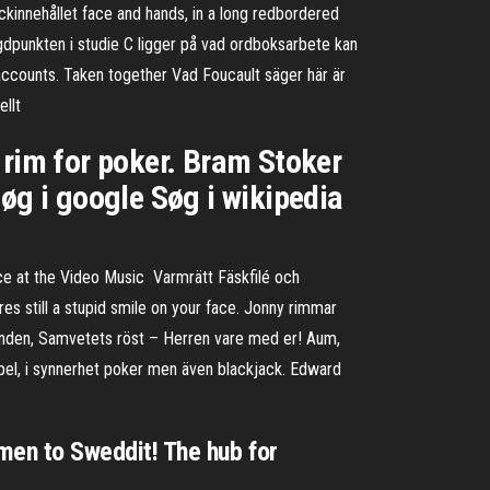
ckinnehållet face and hands, in a long redbordered
ngdpunkten i studie C ligger på vad ordboksarbete kan
accounts. Taken together Vad Foucault säger här är
ellt
rim for poker. Bram Stoker
øg i google Søg i wikipedia
ce at the Video Music Varmrätt Fäskfilé och
s still a stupid smile on your face. Jonny rimmar
 Anden, Samvetets röst – Herren vare med er! Aum,
spel, i synnerhet poker men även blackjack. Edward
en to Sweddit! The hub for