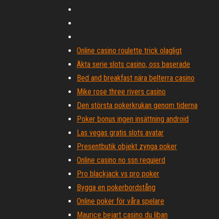
Online casino roulette trick olagligt
Äkta serie slots casino, oss baserade
Bed and breakfast nära belterra casino
Mike rose three rivers casino
Den största pokerkrukan genom tiderna
Poker bonus ingen insättning android
Las vegas gratis slots avatar
Presentbutik objekt zynga poker
Online casino no ssn requierd
Pro blackjack vs pro poker
Bygga en pokerbordstång
Online poker för våra spelare
Maurice bejart casino du liban