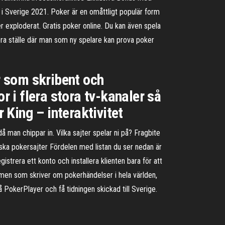
i Sverige 2021. Poker är en omåttligt populär form
er exploderat. Gratis poker online. Du kan även spela
gt bra ställe där man som ny spelare kan prova poker
 som skribent och
 i flera stora tv-kanaler så
King – interaktivitet
å man chippar in. Vilka sajter spelar ni på? Fragbite
ska pokersajter Fördelen med listan du ser nedan är
istrera ett konto och installera klienten bara för att
, men som skriver om pokerhändelser i hela världen,
å PokerPlayer och få tidningen skickad till Sverige.