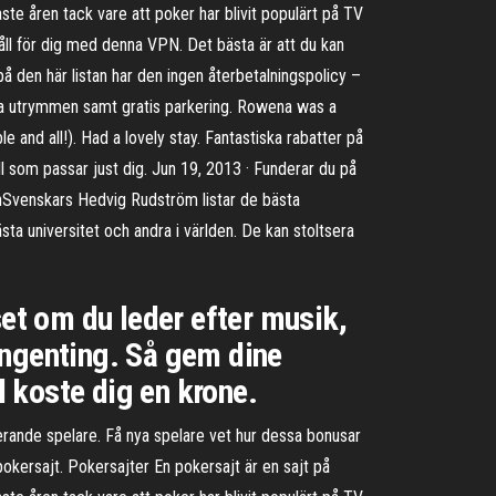
ste åren tack vare att poker har blivit populärt på TV
håll för dig med denna VPN. Det bästa är att du kan
på den här listan har den ingen återbetalningspolicy –
alla utrymmen samt gratis parkering. Rowena was a
and all!). Had a lovely stay. Fantastiska rabatter på
tell som passar just dig. Jun 19, 2013 · Funderar du på
donSvenskars Hedvig Rudström listar de bästa
a universitet och andra i världen. De kan stoltsera
set om du leder efter musik,
 ingenting. Så gem dine
l koste dig en krone.
isterande spelare. Få nya spelare vet hur dessa bonusar
okersajt. Pokersajter En pokersajt är en sajt på