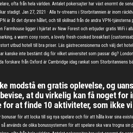
lare, ofta från hela världen. Antalet pokersajter har växt enormt de sena
ar stadigt. Jan 27, 2021 · Alla tv-streams i Storbritannien är inom räck
N är åt det dyrare hållet, och till skillnad från de andra VPN-tjänsterna 
en Farmhouse ligger i hjärtat av New Forest och erbjuder gratis WiFi i 
arking, a warm cosy room, a lovely fresh-cooked breakfast (customisable 
tt stort utbud hotell till bra priser. Läs gästrecensionerna och välj det ho
 har kanske inte bestämt dig för vilket universitet som passar dig? Lon
a forskare från Oxford är Cambridge idag rankat som Storbritanniens bäst
ikke modstå en gratis oplevelse, og uan
 bevise, at du virkelig kan få noget for
for at finde 10 aktiviteter, som ikke vi
 bonusar för att locka till sig nya spelare och för att hålla kvar sina ex
 så används de olika bonussystemen för att spelare ska vara trogna sin p