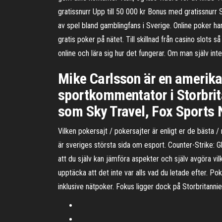
gratissnurr Upp till 50 000 kr Bonus med gratissnur
av spel bland gamblingfans i Sverige. Online poker har
gratis poker på nätet. Till skillnad från casino slots 
online och lära sig hur det fungerar. Om man själv inte
Mike Carlsson är en amerika
sportkommentator i Storbrita
som Sky Travel, Fox Sports N
Vilken pokersajt / pokersajter är enligt er de bästa 
är sveriges största sida om esport. Counter-Strike:
att du själv kan jämföra aspekter och själv avgöra vil
upptäcka att det inte var alls vad du letade efter. P
inklusive nätpoker. Fokus ligger dock på Storbritanni